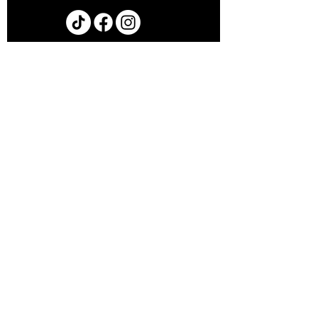
Guide Tegaderm
Guide Tegaderm
PRODUITS
La Canne
La Boite
La Boite XL
Le Tube
Le Pot