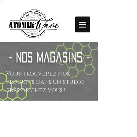
- Nos magasins -
Vous trouverez nos
produits dans un studio
près de chez vous !